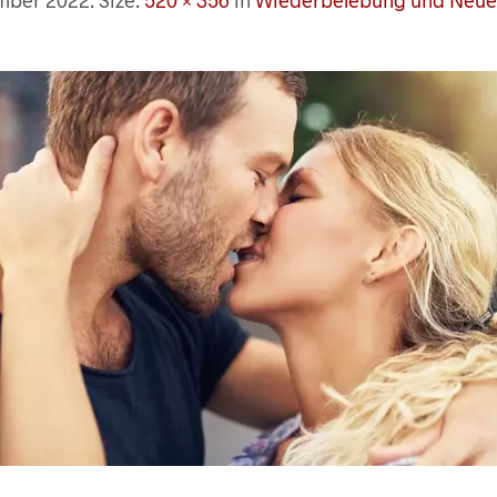
ember 2022
. Size:
520 × 356
in
Wiederbelebung und Neuen