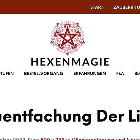
START
ZAUBERRITU
STUFEN
BESTELLVORGANG
ERFAHRUNGEN
F&A
B
entfachung Der L