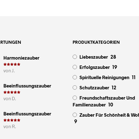
ERTUNGEN
PRODUKTKATEGORIEN
Liebeszauber
Harmoniezauber
28
Erfolgszauber
19
Bewertet mit
von J.
5
von 5
Spirituelle Reinigungen
11
Beeinflussungszauber
Schutzzauber
12
Freundschaftszauber Und
Bewertet mit
von D.
5
von 5
Familienzauber
10
Beeinflussungszauber
Zauber Für Schönheit & Wo
9
Bewertet mit
von R.
5
von 5