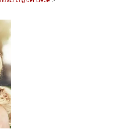
tfachung der Liebe
>