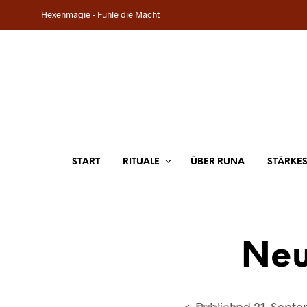
Hexenmagie - Fühle die Macht
START
RITUALE
ÜBER RUNA
STÄRKE
Neu