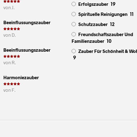
Erfolgszauber
19
Bewertet mit
von J.
5
von 5
Spirituelle Reinigungen
11
Beeinflussungszauber
Schutzzauber
12
Freundschaftszauber Und
Bewertet mit
von D.
5
von 5
Familienzauber
10
Beeinflussungszauber
Zauber Für Schönheit & Wo
9
Bewertet mit
von R.
5
von 5
Harmoniezauber
Bewertet mit
von F.
5
von 5