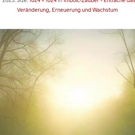
r 2025
. Size:
1024 × 1024
in
Imbolc-Zauber – Entfache das 
Veränderung, Erneuerung und Wachstum