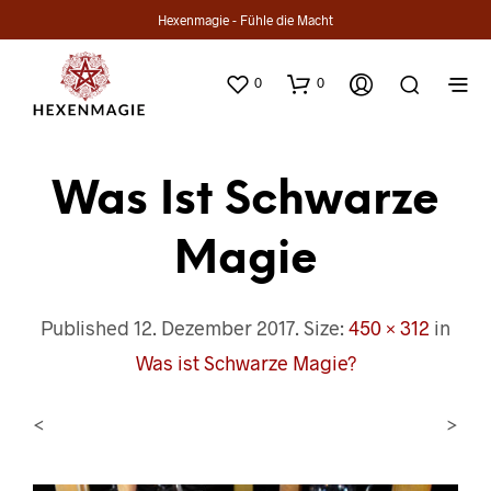
Hexenmagie - Fühle die Macht
0
0
Was Ist Schwarze
Magie
Published
12. Dezember 2017
. Size:
450 × 312
in
Was ist Schwarze Magie?
<
>