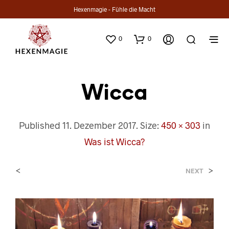
Hexenmagie - Fühle die Macht
0
0
Wicca
Published
11. Dezember 2017
. Size:
450 × 303
in
Was ist Wicca?
<
>
NEXT