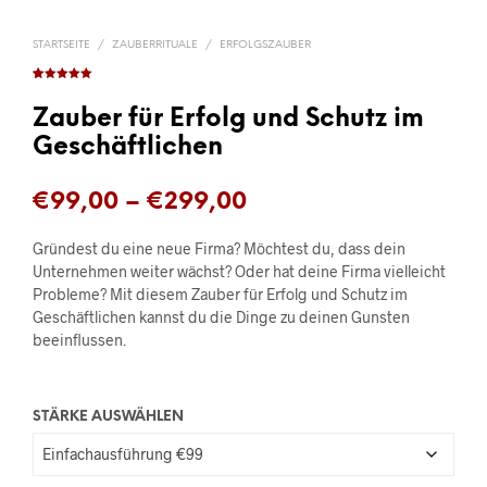
STARTSEITE
/
ZAUBERRITUALE
/
ERFOLGSZAUBER
Bewertet mit
8
5.00
von 5,
basierend
Zauber für Erfolg und Schutz im
auf
Kundenbewer
Geschäftlichen
tungen
Price
€
99,00
–
€
299,00
range:
Gründest du eine neue Firma? Möchtest du, dass dein
€99,00
Unternehmen weiter wächst? Oder hat deine Firma vielleicht
Probleme? Mit diesem Zauber für Erfolg und Schutz im
through
Geschäftlichen kannst du die Dinge zu deinen Gunsten
beeinflussen.
€299,00
STÄRKE AUSWÄHLEN