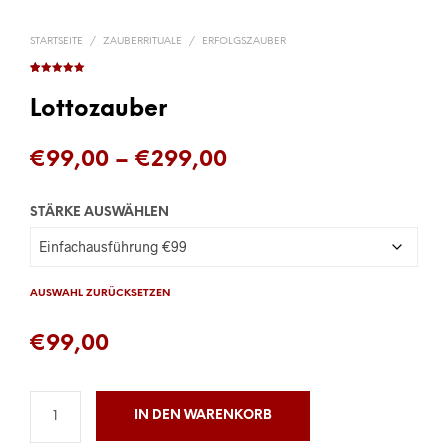
STARTSEITE
/
ZAUBERRITUALE
/
ERFOLGSZAUBER
Bewertet mit
18
5.00
von 5,
basierend
Lottozauber
auf
Kundenbewer
tungen
Price
€
99,00
–
€
299,00
range:
STÄRKE AUSWÄHLEN
€99,00
through
€299,00
AUSWAHL ZURÜCKSETZEN
€
99,00
IN DEN WARENKORB