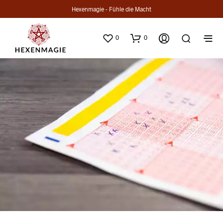
Hexenmagie - Fühle die Macht
0
0