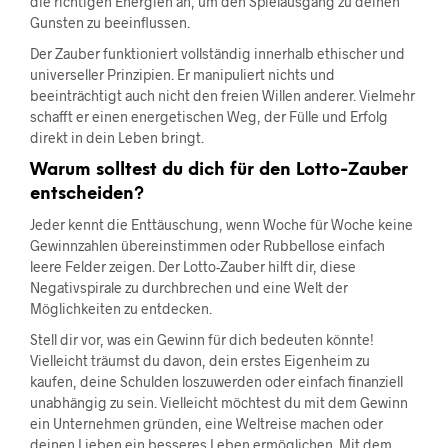
die richtigen Energien an, um den Spielausgang zu deinen
Gunsten zu beeinflussen.
Der Zauber funktioniert vollständig innerhalb ethischer und
universeller Prinzipien. Er manipuliert nichts und
beeinträchtigt auch nicht den freien Willen anderer. Vielmehr
schafft er einen energetischen Weg, der Fülle und Erfolg
direkt in dein Leben bringt.
Warum solltest du dich für den Lotto-Zauber
entscheiden?
Jeder kennt die Enttäuschung, wenn Woche für Woche keine
Gewinnzahlen übereinstimmen oder Rubbellose einfach
leere Felder zeigen. Der Lotto-Zauber hilft dir, diese
Negativspirale zu durchbrechen und eine Welt der
Möglichkeiten zu entdecken.
Stell dir vor, was ein Gewinn für dich bedeuten könnte!
Vielleicht träumst du davon, dein erstes Eigenheim zu
kaufen, deine Schulden loszuwerden oder einfach finanziell
unabhängig zu sein. Vielleicht möchtest du mit dem Gewinn
ein Unternehmen gründen, eine Weltreise machen oder
deinen Lieben ein besseres Leben ermöglichen. Mit dem