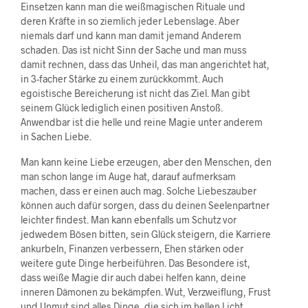
Einsetzen kann man die weißmagischen Rituale und
deren Kräfte in so ziemlich jeder Lebenslage. Aber
niemals darf und kann man damit jemand Anderem
schaden. Das ist nicht Sinn der Sache und man muss
damit rechnen, dass das Unheil, das man angerichtet hat,
in 3-facher Stärke zu einem zurückkommt. Auch
egoistische Bereicherung ist nicht das Ziel. Man gibt
seinem Glück lediglich einen positiven Anstoß.
Anwendbar ist die helle und reine Magie unter anderem
in Sachen Liebe.
Man kann keine Liebe erzeugen, aber den Menschen, den
man schon lange im Auge hat, darauf aufmerksam
machen, dass er einen auch mag. Solche Liebeszauber
können auch dafür sorgen, dass du deinen Seelenpartner
leichter findest. Man kann ebenfalls um Schutz vor
jedwedem Bösen bitten, sein Glück steigern, die Karriere
ankurbeln, Finanzen verbessern, Ehen stärken oder
weitere gute Dinge herbeiführen. Das Besondere ist,
dass weiße Magie dir auch dabei helfen kann, deine
inneren Dämonen zu bekämpfen. Wut, Verzweiflung, Frust
und Unmut sind alles Dinge, die sich im hellen Licht