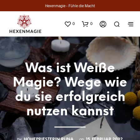
Hexenmagie - Fühle die Macht
0
0
Was ist Weiße
Magie? Wege wie
du sie erfolgreich
nutzen kannst
by
on
HOHEPRIESTERIN RUNA
15. FEBRUAR 2022